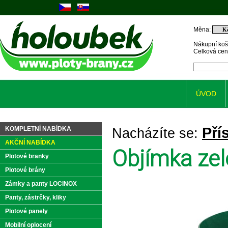
Měna:
Nákupní koš
Celková ce
ÚVOD
Pří
KOMPLETNÍ NABÍDKA
Nacházíte se:
AKČNÍ NABÍDKA
Objímka ze
Plotové branky
Plotové brány
Zámky a panty LOCINOX
Panty, zástrčky, kliky
Plotové panely
Mobilní oplocení