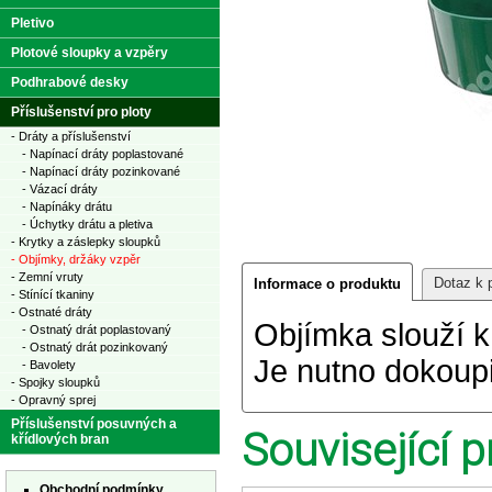
Pletivo
Plotové sloupky a vzpěry
Podhrabové desky
Příslušenství pro ploty
- Dráty a příslušenství
- Napínací dráty poplastované
- Napínací dráty pozinkované
- Vázací dráty
- Napínáky drátu
- Úchytky drátu a pletiva
- Krytky a záslepky sloupků
- Objímky, držáky vzpěr
- Zemní vruty
Dotaz k 
Informace o produktu
- Stínící tkaniny
- Ostnaté dráty
Objímka slouží k
- Ostnatý drát poplastovaný
- Ostnatý drát pozinkovaný
Je nutno dokoupi
- Bavolety
- Spojky sloupků
- Opravný sprej
Příslušenství posuvných a
Související p
křídlových bran
Obchodní podmínky