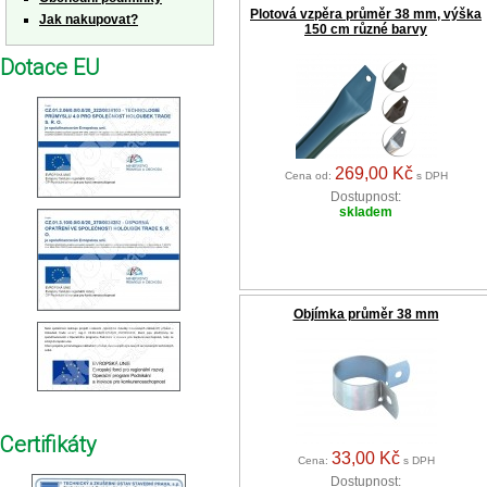
Plotová vzpěra průměr 38 mm, výška
Jak nakupovat?
150 cm různé barvy
Dotace EU
269,00 Kč
Cena od:
s DPH
Dostupnost:
skladem
Objímka průměr 38 mm
Certifikáty
33,00 Kč
Cena:
s DPH
Dostupnost: