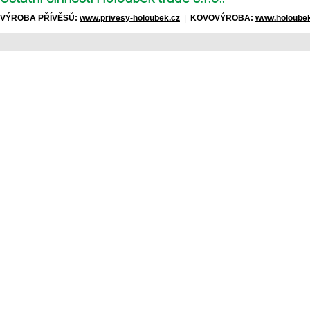
VÝROBA PŘÍVĚSŮ:
www.privesy-holoubek.cz
|
KOVOVÝROBA:
www.holoubek