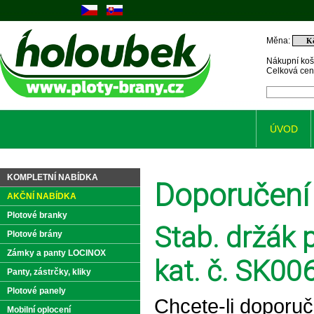
Měna:
Nákupní koš
Celková ce
ÚVOD
KOMPLETNÍ NABÍDKA
Doporučení
AKČNÍ NABÍDKA
Plotové branky
Stab. držák
Plotové brány
Zámky a panty LOCINOX
kat. č. SK00
Panty, zástrčky, kliky
Plotové panely
Chcete-li doporuč
Mobilní oplocení