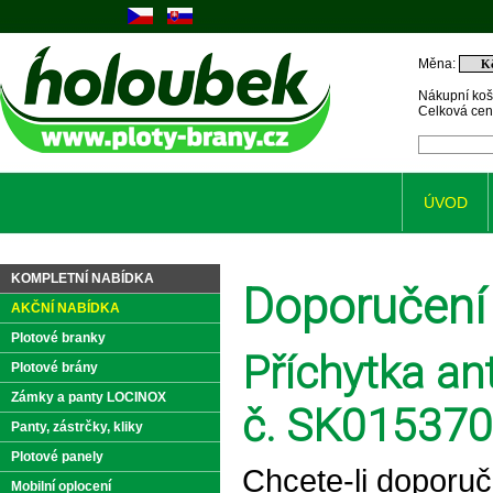
Měna:
Nákupní koš
Celková ce
ÚVOD
KOMPLETNÍ NABÍDKA
Doporučení
AKČNÍ NABÍDKA
Plotové branky
Příchytka an
Plotové brány
Zámky a panty LOCINOX
č. SK015370
Panty, zástrčky, kliky
Plotové panely
Chcete-li doporuč
Mobilní oplocení