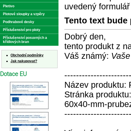
uvedený formulář
Pletivo
Plotové sloupky a vzpěry
Tento text bude 
Podhrabové desky
Příslušenství pro ploty
Dobrý den,
Příslušenství posuvných a
křídlových bran
tento produkt z 
Váš známý:
Vaše
Obchodní podmínky
Jak nakupovat?
Dotace EU
----------------------
Název produktu: 
Stránka produktu:
60x40-mm-prubez
----------------------