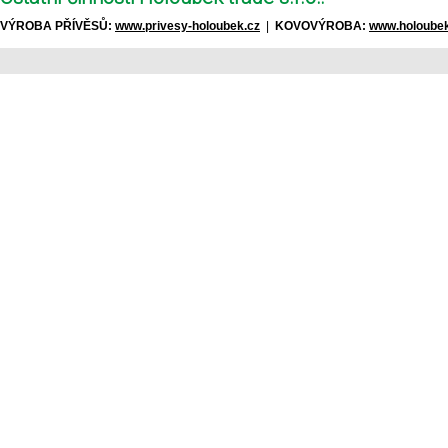
VÝROBA PŘÍVĚSŮ:
www.privesy-holoubek.cz
|
KOVOVÝROBA:
www.holoubek