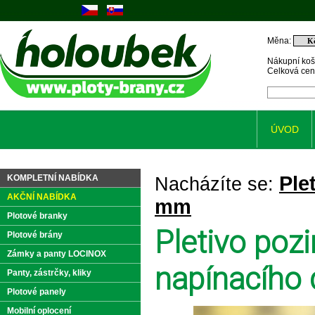
Měna:
Nákupní koš
Celková ce
ÚVOD
Ple
KOMPLETNÍ NABÍDKA
Nacházíte se:
AKČNÍ NABÍDKA
mm
Plotové branky
Pletivo po
Plotové brány
Zámky a panty LOCINOX
napínacího 
Panty, zástrčky, kliky
Plotové panely
Mobilní oplocení