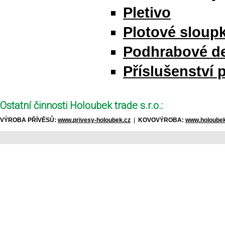
Pletivo
Plotové sloupk
Podhrabové d
Příslušenství 
Ostatní činnosti Holoubek trade s.r.o.:
VÝROBA PŘÍVĚSŮ:
www.privesy-holoubek.cz
|
KOVOVÝROBA:
www.holoubek