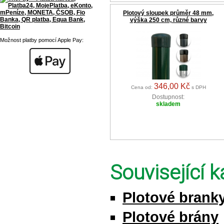
Plotový sloupek průměr 48 mm,
výška 250 cm, různé barvy
Možnost platby pomocí Apple Pay:
346,00 Kč
Cena od:
s DPH
Dostupnost:
skladem
Související k
Plotové brank
Plotové brány