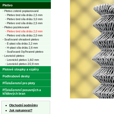
Pletivo
- Pletivo zelené poplastované
- Pletivo bnd síla drátu 2,5 mm
- Pletivo bnd síla drátu 3,0 mm
- Pletivo snd síla drátu 2,5 mm
- Pletivo pozinkované
- Pletivo bnd síla drátu 2,0 mm
- Pletivo snd síla drátu 2,0 mm
- Svařované ohradové pletivo
- E-plast síla drátu 2,2 mm
- H-plast síla drátu 2,6 mm
- Svařované čtyřhranné pletivo
- Lesnické pletivo
- Lesnické pletivo 1,6/2 mm
- Lesnické pletivo 2/2,8 mm
Plotové sloupky a vzpěry
Podhrabové desky
Příslušenství pro ploty
Příslušenství posuvných a
křídlových bran
Obchodní podmínky
Jak nakupovat?