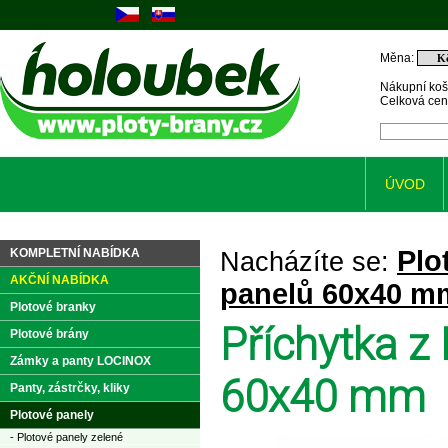
Měna:
Nákupní koš
Celková ce
ÚVOD
Plo
KOMPLETNÍ NABÍDKA
Nacházíte se:
AKČNÍ NABÍDKA
panelů 60x40 m
Plotové branky
Příchytka z
Plotové brány
Zámky a panty LOCINOX
60x40 mm
Panty, zástrčky, kliky
Plotové panely
- Plotové panely zelené