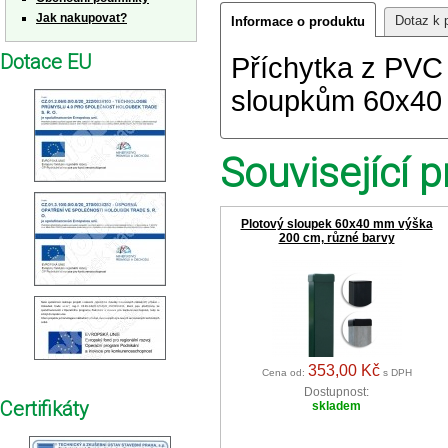
Jak nakupovat?
Dotaz k 
Informace o produktu
Dotace EU
Příchytka z PVC 
sloupkům 60x40
Související p
Plotový sloupek 60x40 mm výška
200 cm, různé barvy
353,00 Kč
Cena od:
s DPH
Dostupnost:
Certifikáty
skladem