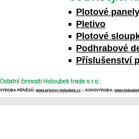
Plotové panel
Pletivo
Plotové sloupk
Podhrabové d
Příslušenství 
Ostatní činnosti Holoubek trade s.r.o.:
VÝROBA PŘÍVĚSŮ:
www.privesy-holoubek.cz
|
KOVOVÝROBA:
www.holoubek