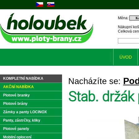
Měna:
Nákupní koš
Celková ce
ÚVOD
Pod
KOMPLETNÍ NABÍDKA
Nacházíte se:
AKČNÍ NABÍDKA
Stab. držá
Plotové branky
Plotové brány
Zámky a panty LOCINOX
Panty, zástrčky, kliky
Plotové panely
Mobilní oplocení