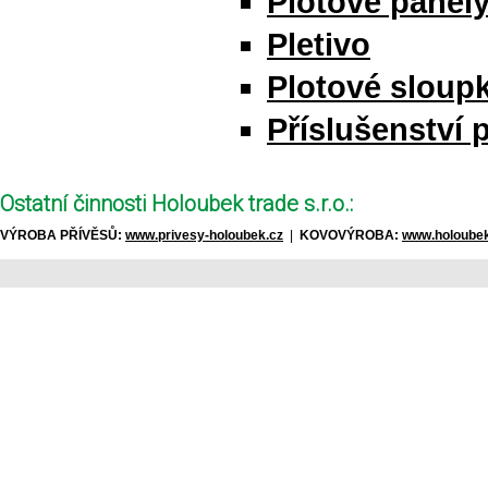
Plotové panel
Pletivo
Plotové sloupk
Příslušenství 
Ostatní činnosti Holoubek trade s.r.o.:
VÝROBA PŘÍVĚSŮ:
www.privesy-holoubek.cz
|
KOVOVÝROBA:
www.holoubek