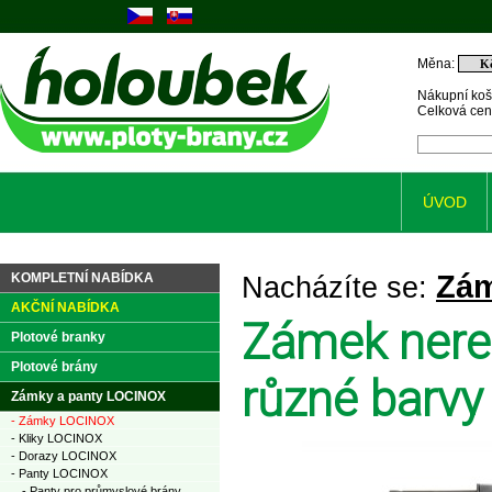
Měna:
Nákupní koš
Celková ce
ÚVOD
Zám
KOMPLETNÍ NABÍDKA
Nacházíte se:
AKČNÍ NABÍDKA
Zámek nere
Plotové branky
Plotové brány
různé barvy
Zámky a panty LOCINOX
- Zámky LOCINOX
- Kliky LOCINOX
- Dorazy LOCINOX
- Panty LOCINOX
- Panty pro průmyslové brány