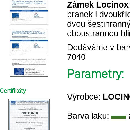
Zámek Locinox
branek i dvoukří
dvou šestihrann
oboustrannou hlin
Dodáváme v bar
7040
Parametry:
Certifikáty
Výrobce:
LOCIN
Barva laku: