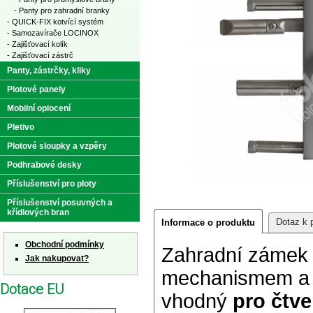
- Panty pro zahradní branky
- QUICK-FIX kotvící systém
- Samozavírače LOCINOX
- Zajišťovací kolík
- Zajišťovací zástrč
Panty, zástrčky, kliky
Plotové panely
Mobilní oplocení
Pletivo
Plotové sloupky a vzpěry
Podhrabové desky
Příslušenství pro ploty
Příslušenství posuvných a
křídlových bran
Dotaz k 
Informace o produktu
Obchodní podmínky
Zahradní záme
Jak nakupovat?
mechanismem a o
Dotace EU
vhodný
pro čtve