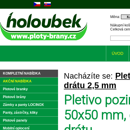
Měna:
Nákupní koš
Celková ce
ÚVOD
Ple
KOMPLETNÍ NABÍDKA
Nacházíte se:
AKČNÍ NABÍDKA
drátu 2,5 mm
Plotové branky
Pletivo po
Plotové brány
Zámky a panty LOCINOX
50x50 mm, d
Panty, zástrčky, kliky
Plotové panely
Mobilní oplocení