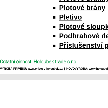
Plotové brány
Pletivo
Plotové sloupk
Podhrabové d
Příslušenství 
Ostatní činnosti Holoubek trade s.r.o.:
VÝROBA PŘÍVĚSŮ:
www.privesy-holoubek.cz
|
KOVOVÝROBA:
www.holoubek