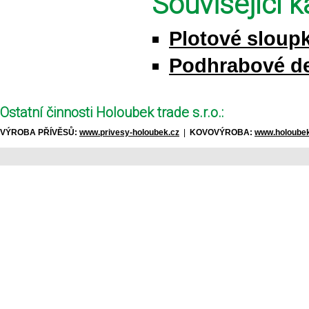
Související k
Plotové sloupk
Podhrabové d
Ostatní činnosti Holoubek trade s.r.o.:
VÝROBA PŘÍVĚSŮ:
www.privesy-holoubek.cz
|
KOVOVÝROBA:
www.holoubek