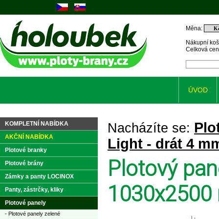
Měna:
Nákupní koš
Celková ce
ÚVOD
Plo
KOMPLETNÍ NABÍDKA
Nacházíte se:
AKČNÍ NABÍDKA
Light - drát 4 m
Plotové branky
Plotový pan
Plotové brány
Zámky a panty LOCINOX
1030x2500 
Panty, zástrčky, kliky
Plotové panely
- Plotové panely zelené