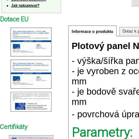
Jak nakupovat?
Dotace EU
Dotaz k 
Informace o produktu
Plotový panel 
- výška/šířka p
- je vyroben z o
mm
- je bodově svař
mm
- povrchová úpr
Certifikáty
Parametry: